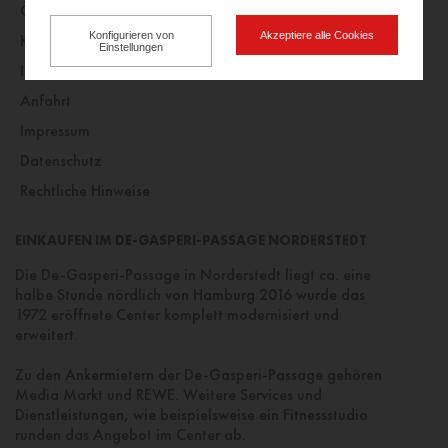
Öffnungszeiten
Konfigurieren von
Akzeptiere alle Cookies
Kontakt
Einstellungen
Impressionen
Anfahrt
Impressum
Datenschutz
Rechtliche Hinweise
EINKAUFEN IM DE-GASPERI-PASSAGE NORDERSTEDT
Die De-Gasperi-Passage in Norderstedt liegt ca. eine
halbe Stunde nördlich von Hamburg 2016 wurde das
1972 eröffnete Center komplett modernisiert und
erweitert.
Zu den Ankermietern der De-Gasperi-Passage gehören
Media Markt und REWE. Weitere Services und
Dienstleistungen, wie beispielsweise ein Fitnessstudio
runden das Angebot im Center ab.