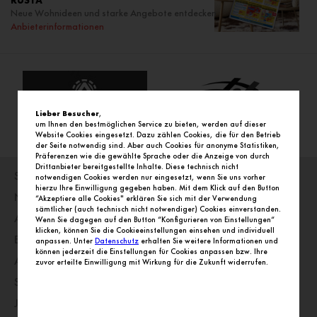
RUSTA
Neue Wohnideen und starke Angebote entdecken
Anbieterinformationen
Lieber Besucher
,
um Ihnen den bestmöglichen Service zu bieten, werden auf dieser
Website Cookies eingesetzt. Dazu zählen Cookies, die für den Betrieb
der Seite notwendig sind. Aber auch Cookies für anonyme Statistiken,
Präferenzen wie die gewählte Sprache oder die Anzeige von durch
Drittanbieter bereitgestellte Inhalte. Diese technisch nicht
Startseite
notwendigen Cookies werden nur eingesetzt, wenn Sie uns vorher
hierzu Ihre Einwilligung gegeben haben. Mit dem Klick auf den Button
Nachrichten
“Akzeptiere alle Cookies" erklären Sie sich mit der Verwendung
sämtlicher (auch technisch nicht notwendiger) Cookies einverstanden.
Angebote
Wenn Sie dagegen auf den Button “Konfigurieren von Einstellungen“
klicken, können Sie die Cookieeinstellungen einsehen und individuell
Einkaufswelt
anpassen. Unter
Datenschutz
erhalten Sie weitere Informationen und
können jederzeit die Einstellungen für Cookies anpassen bzw. Ihre
Alle Geschäfte alphabetisch
zuvor erteilte Einwilligung mit Wirkung für die Zukunft widerrufen.
Service
Jobs