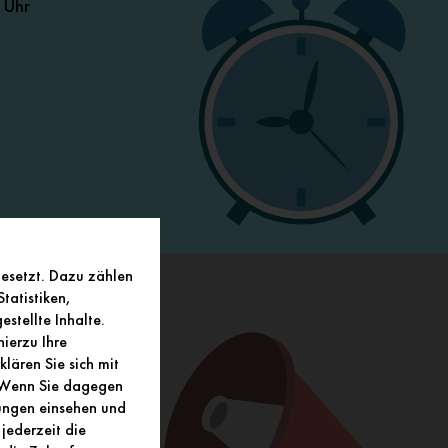
 Uhr
%
bote
Angebot
gesetzt. Dazu zählen
tatistiken,
HÖRT?
stellte Inhalte.
peri-Passage
ierzu Ihre
lären Sie sich mit
. Wenn Sie dagegen
lungen einsehen und
jederzeit die