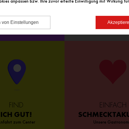
okies anpassen bzw. Ihre zuvor erteilte Einwilligung mit Wirkung für
n von Einstellungen
Akzeptiere
FIND
EINFACH
ICH GUT!
SCHMECKTAK
nfahrt zum Center
Unsere Gastronom