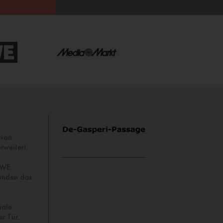
 von
rweitert.
EWE.
runden das
male
r Tür.