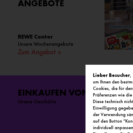
ANGEBOTE
RUSTA
Neue Wohnideen und starke Ange...
Zum Angebot »
1
2
Lieber Besucher
,
um Ihnen den bestmö
Cookies, die für den
EINKAUFEN VON A-Z
Präferenzen wie die 
Unsere Geschäfte
Diese technisch nic
Einwilligung gegeben
der Verwendung sämt
auf den Button “Kon
individuell anpasse