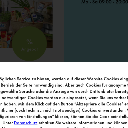
Mo - Sa 09:00 - 20:00
REWE Center
%
Unsere Wochenange
Angebot
glichen Service zu bieten, werden auf dieser Website Cookies ein
 Betrieb der Seite notwendig sind. Aber auch Cookies für anonyme S
SCHON GE
gewählte Sprache oder die Anzeige von durch Drittanbieter bereitge
Neues aus der De-Gas
ht notwendigen Cookies werden nur eingesetzt, wenn Sie uns vorher h
 haben. Mit dem Klick auf den Button “Akzeptiere alle Cookies" erk
licher (auch technisch nicht notwendiger) Cookies einverstanden
figurieren von Einstellungen“ klicken, können Sie die Cookieeinstel
n. Unter
Datenschutz
erhalten Sie weitere Informationen und können 