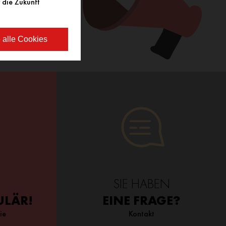
 die Zukunft
 alle Cookies
SIE HABEN
ULÄR!
EINE FRAGE?
ie
Kontakt