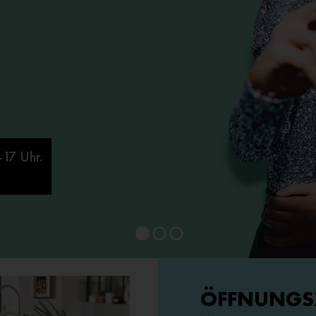
1
2
3
ÖFFNUNGS