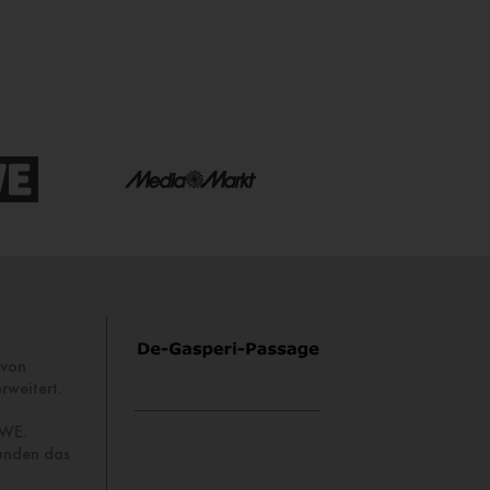
 von
rweitert.
EWE.
runden das