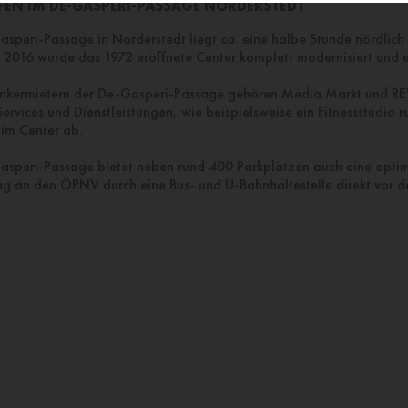
FEN IM DE-GASPERI-PASSAGE NORDERSTEDT
speri-Passage in Norderstedt liegt ca. eine halbe Stunde nördlich
2016 wurde das 1972 eröffnete Center komplett modernisiert und e
nkermietern der De-Gasperi-Passage gehören Media Markt und R
ervices und Dienstleistungen, wie beispielsweise ein Fitnessstudio 
im Center ab.
asperi-Passage bietet neben rund 400 Parkplätzen auch eine opti
g an den ÖPNV durch eine Bus- und U-Bahnhaltestelle direkt vor de