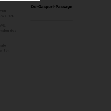
 von
rweitert.
EWE.
runden das
male
r Tür.