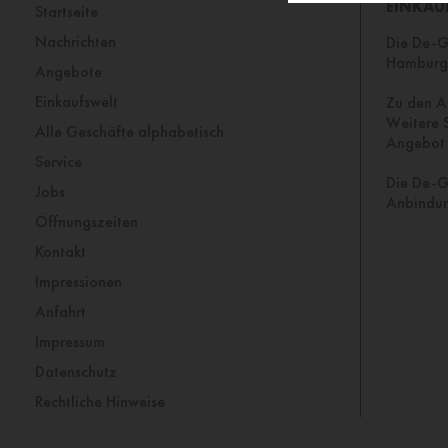
EINKAU
Startseite
Nachrichten
Die De-Ga
Hamburg 
Angebote
Einkaufswelt
Zu den A
Weitere S
Alle Geschäfte alphabetisch
Angebot 
Service
Die De-G
Jobs
Anbindun
Öffnungszeiten
Kontakt
Impressionen
Anfahrt
Impressum
Datenschutz
Rechtliche Hinweise