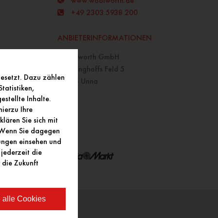
www.woolworth.de
+49 2303 5938 200
ANBIETERINFORMATIONEN
Wooltworth GmbH
Mönninghoffs Feld 5
gesetzt. Dazu zählen
59425 Unna
tatistiken,
stellte Inhalte.
ierzu Ihre
lären Sie sich mit
. Wenn Sie dagegen
lungen einsehen und
jederzeit die
 die Zukunft
 alle Cookies