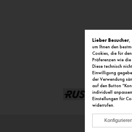
Lieber Besucher
,
um Ihnen den bestmö
Cookies, die für den
Präferenzen wie die 
Diese technisch nic
Einwilligung gegeben
der Verwendung sämt
auf den Button “Kon
individuell anpasse
Einstellungen für Co
widerrufen.
Konfiguriere