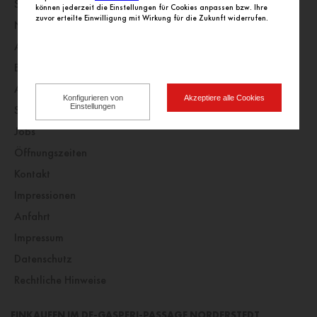
Startseite
können jederzeit die Einstellungen für Cookies anpassen bzw. Ihre
zuvor erteilte Einwilligung mit Wirkung für die Zukunft widerrufen.
Nachrichten
Angebote
Einkaufswelt
Alle Geschäfte alphabetisch
Konfigurieren von
Akzeptiere alle Cookies
Einstellungen
Service
Jobs
Öffnungszeiten
Kontakt
Impressionen
Anfahrt
Impressum
Datenschutz
Rechtliche Hinweise
EINKAUFEN IM DE-GASPERI-PASSAGE NORDERSTEDT