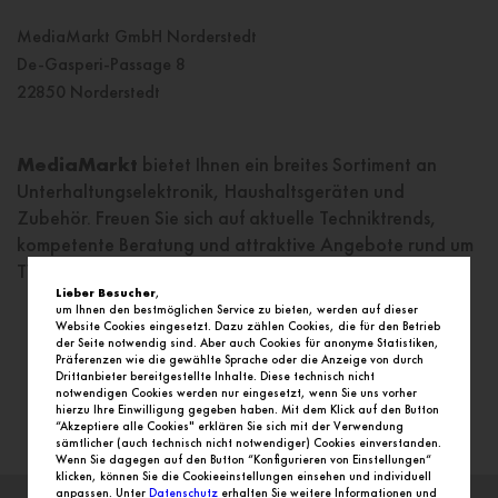
MediaMarkt GmbH Norderstedt
De-Gasperi-Passage 8
22850 Norderstedt
MediaMarkt
bietet Ihnen ein breites Sortiment an
Unterhaltungselektronik, Haushaltsgeräten und
Zubehör. Freuen Sie sich auf aktuelle Techniktrends,
kompetente Beratung und attraktive Angebote rund um
TV, Audio, Computer, Smartphones und mehr.
Lieber Besucher
,
um Ihnen den bestmöglichen Service zu bieten, werden auf dieser
Website Cookies eingesetzt. Dazu zählen Cookies, die für den Betrieb
der Seite notwendig sind. Aber auch Cookies für anonyme Statistiken,
Präferenzen wie die gewählte Sprache oder die Anzeige von durch
Drittanbieter bereitgestellte Inhalte. Diese technisch nicht
notwendigen Cookies werden nur eingesetzt, wenn Sie uns vorher
hierzu Ihre Einwilligung gegeben haben. Mit dem Klick auf den Button
“Akzeptiere alle Cookies" erklären Sie sich mit der Verwendung
sämtlicher (auch technisch nicht notwendiger) Cookies einverstanden.
Wenn Sie dagegen auf den Button “Konfigurieren von Einstellungen“
klicken, können Sie die Cookieeinstellungen einsehen und individuell
anpassen. Unter
Datenschutz
erhalten Sie weitere Informationen und