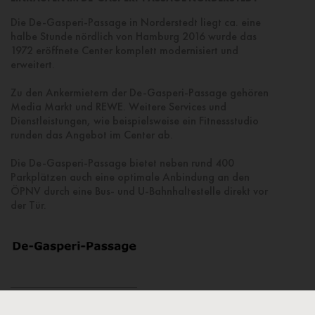
Die De-Gasperi-Passage in Norderstedt liegt ca. eine
halbe Stunde nördlich von Hamburg 2016 wurde das
1972 eröffnete Center komplett modernisiert und
erweitert.
Zu den Ankermietern der De-Gasperi-Passage gehören
Media Markt und REWE. Weitere Services und
Dienstleistungen, wie beispielsweise ein Fitnessstudio
runden das Angebot im Center ab.
Die De-Gasperi-Passage bietet neben rund 400
Parkplätzen auch eine optimale Anbindung an den
ÖPNV durch eine Bus- und U-Bahnhaltestelle direkt vor
der Tür.